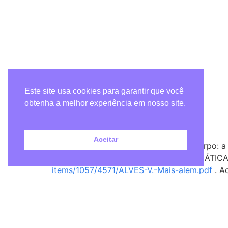
Este site usa cookies para garantir que você
Metadados
obtenha a melhor experiência em nosso site.
Como citar
Aceitar
ALVES, V. Mais além da cisão mente corpo: 
BRASILEIRO DE MEDICINA PSICOSSOMÁTICA. B
items/1057/4571/ALVES-V.-Mais-alem.pdf
. A
Anexos