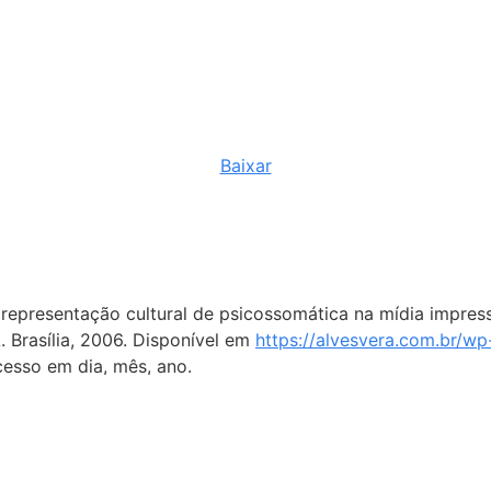
Baixar
a representação cultural de psicossomática na mídia imp
rasília, 2006. Disponível em
https://alvesvera.com.br/wp
cesso em dia, mês, ano.
Todos os direitos reservados