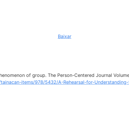
Baixar
phenomenon of group. The Person-Centered Journal Volume I
s/tainacan-items/978/5432/A-Rehearsal-for-Understandin