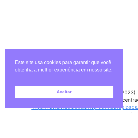
Metadados
Este site usa cookies para garantir que você
obtenha a melhor experiência em nosso site.
Como citar :
Carpes, M.; Alves, Vera Lucia Pereira. (2023
Aceitar
In. Pereira, Carolina (org.) Ludoterapia cent
https://alvesvera.com.br/wp-content/uploa
humanas-de-jovens.pdf.
Acesso em dia. mês,
Anexos