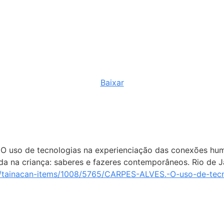
Baixar
). O uso de tecnologias na experienciação das conexões hu
rada na criança: saberes e fazeres contemporâneos. Rio de J
ds/tainacan-items/1008/5765/CARPES-ALVES.-O-uso-de-tec
 ano.